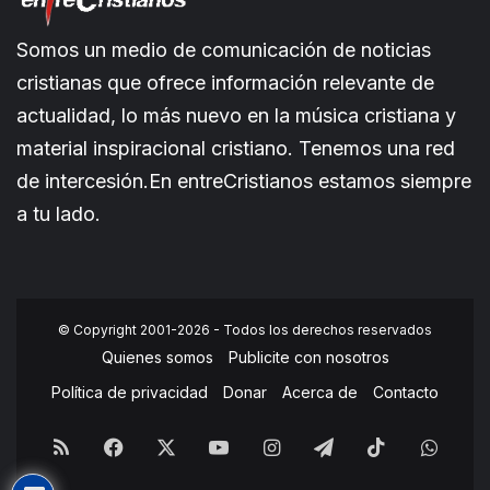
Somos un medio de comunicación de noticias
cristianas que ofrece información relevante de
actualidad, lo más nuevo en la música cristiana y
material inspiracional cristiano. Tenemos una red
de intercesión.En entreCristianos estamos siempre
a tu lado.
© Copyright 2001-2026 - Todos los derechos reservados
Quienes somos
Publicite con nosotros
Política de privacidad
Donar
Acerca de
Contacto
RSS
Facebook
X
YouTube
Instagram
Telegram
TikTok
What