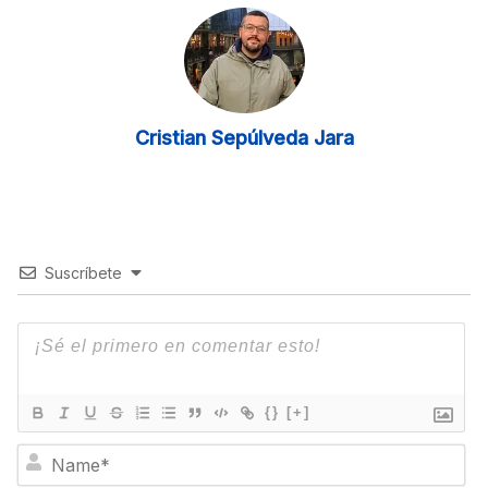
Cristian Sepúlveda Jara
Suscríbete
{}
[+]
N
a