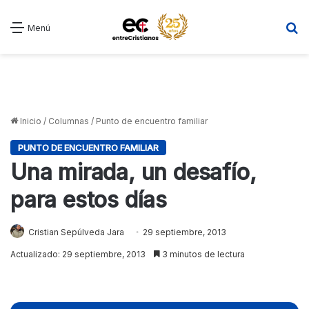
B
Menú
Inicio
/
Columnas
/
Punto de encuentro familiar
PUNTO DE ENCUENTRO FAMILIAR
Una mirada, un desafío,
para estos días
Cristian Sepúlveda Jara
29 septiembre, 2013
Actualizado: 29 septiembre, 2013
3 minutos de lectura