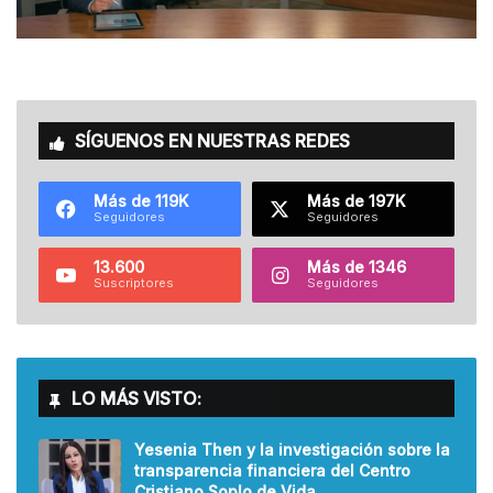
SÍGUENOS EN NUESTRAS REDES
Más de 119K
Más de 197K
Seguidores
Seguidores
13.600
Más de 1346
Suscriptores
Seguidores
LO MÁS VISTO:
Yesenia Then y la investigación sobre la
transparencia financiera del Centro
Cristiano Soplo de Vida