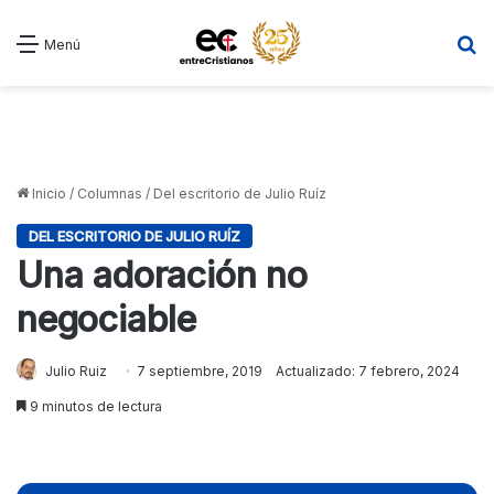
B
Menú
Inicio
/
Columnas
/
Del escritorio de Julio Ruíz
DEL ESCRITORIO DE JULIO RUÍZ
Una adoración no
negociable
Julio Ruiz
7 septiembre, 2019
Actualizado: 7 febrero, 2024
9 minutos de lectura