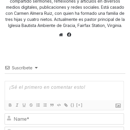
compartido sermones, reflexiones y artículos en diversos
medios digitales, publicaciones y redes sociales. Está casado
con Carmen Almera Ruiz, con quien ha formado una familia de
tres hijas y cuatro nietos. Actualmente es pastor principal de la
Iglesia Bautista Ambiente de Gracia, Fairfax Station, Virginia.
Sitio
Facebook
web
Suscríbete
{}
[+]
N
a
m
E