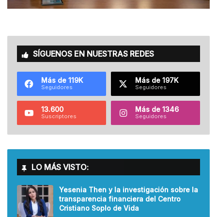
SÍGUENOS EN NUESTRAS REDES
Más de 119K
Más de 197K
Seguidores
Seguidores
13.600
Más de 1346
Suscriptores
Seguidores
LO MÁS VISTO:
Yesenia Then y la investigación sobre la
transparencia financiera del Centro
Cristiano Soplo de Vida