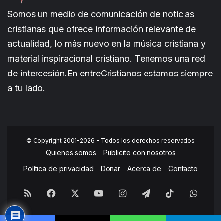
Somos un medio de comunicación de noticias
cristianas que ofrece información relevante de
actualidad, lo más nuevo en la música cristiana y
material inspiracional cristiano. Tenemos una red
de intercesión.En entreCristianos estamos siempre
a tu lado.
© Copyright 2001-2026 - Todos los derechos reservados
Quienes somos
Publicite con nosotros
Política de privacidad
Donar
Acerca de
Contacto
RSS
Facebook
X
YouTube
Instagram
Telegram
TikTok
What