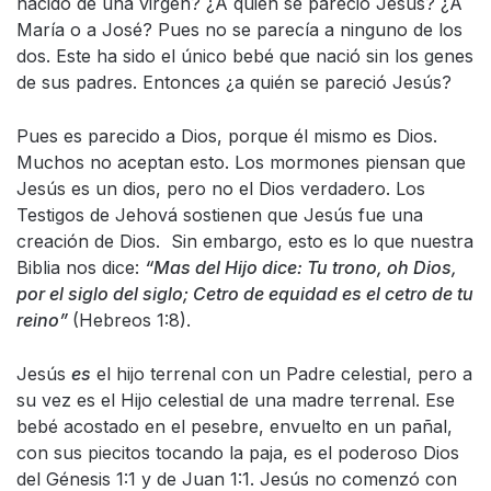
nacido de una virgen? ¿A quién se pareció Jesús? ¿A
María o a José? Pues no se parecía a ninguno de los
dos. Este ha sido el único bebé que nació sin los genes
de sus padres. Entonces ¿a quién se pareció Jesús?
Pues es parecido a Dios, porque él mismo es Dios.
Muchos no aceptan esto. Los mormones piensan que
Jesús es un dios, pero no el Dios verdadero. Los
Testigos de Jehová sostienen que Jesús fue una
creación de Dios. Sin embargo, esto es lo que nuestra
Biblia nos dice:
“Mas del Hijo dice: Tu trono, oh Dios,
por el siglo del siglo; Cetro de equidad es el cetro de tu
reino”
(Hebreos 1:8).
Jesús
es
el hijo terrenal con un Padre celestial, pero a
su vez es el Hijo celestial de una madre terrenal. Ese
bebé acostado en el pesebre, envuelto en un pañal,
con sus piecitos tocando la paja, es el poderoso Dios
del Génesis 1:1 y de Juan 1:1. Jesús no comenzó con