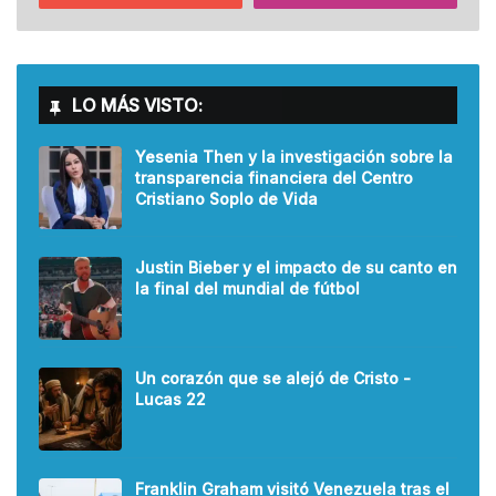
LO MÁS VISTO:
Yesenia Then y la investigación sobre la
transparencia financiera del Centro
Cristiano Soplo de Vida
Justin Bieber y el impacto de su canto en
la final del mundial de fútbol
Un corazón que se alejó de Cristo -
Lucas 22
Franklin Graham visitó Venezuela tras el