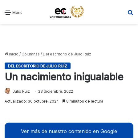
B
Menú
Inicio
/
Columnas
/
Del escritorio de Julio Ruíz
DEL ESCRITORIO DE JULIO RUÍZ
Un nacimiento inigualable
Julio Ruiz
23 diciembre, 2022
Actualizado: 30 octubre, 2024
8 minutos de lectura
Ver más de nuestro contenido en Google