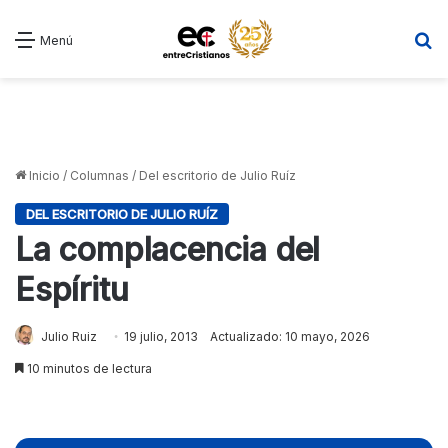
B
Menú
Inicio
/
Columnas
/
Del escritorio de Julio Ruíz
DEL ESCRITORIO DE JULIO RUÍZ
La complacencia del
Espíritu
Julio Ruiz
19 julio, 2013
Actualizado: 10 mayo, 2026
10 minutos de lectura