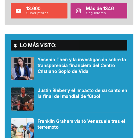
13.600
Más de 1346
Suscriptores
Seguidores
LO MÁS VISTO:
Yesenia Then y la investigación sobre la
transparencia financiera del Centro
Cristiano Soplo de Vida
Justin Bieber y el impacto de su canto en
la final del mundial de fútbol
Franklin Graham visitó Venezuela tras el
terremoto