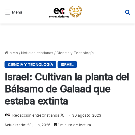
B
Menú
Inicio
/
Noticias cristianas
/
Ciencia y Tecnología
CIENCIA Y TECNOLOGÍA
ISRAEL
Israel: Cultivan la planta del
Bálsamo de Galaad que
estaba extinta
Follow
Redacción entreCristianos
30 agosto, 2023
on
Actualizado: 23 julio, 2026
1 minuto de lectura
X