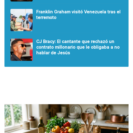
Franklin Graham visitó Venezuela tras el
terremoto
CJ Bracy: El cantante que rechazó un
contrato millonario que le obligaba a no
hablar de Jesús