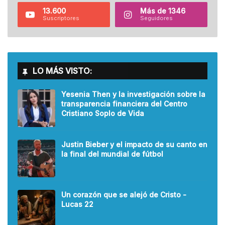
13.600
Más de 1346
Suscriptores
Seguidores
LO MÁS VISTO:
Yesenia Then y la investigación sobre la
transparencia financiera del Centro
Cristiano Soplo de Vida
Justin Bieber y el impacto de su canto en
la final del mundial de fútbol
Un corazón que se alejó de Cristo -
Lucas 22