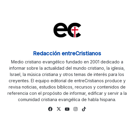
Redacción entreCristianos
Medio cristiano evangélico fundado en 2001 dedicado a
informar sobre la actualidad del mundo cristiano, la iglesia,
Israel, la música cristiana y otros temas de interés para los
creyentes. El equipo editorial de entreCristianos produce y
revisa noticias, estudios bíblicos, recursos y contenidos de
referencia con el propósito de informar, edificar y servir a la
comunidad cristiana evangélica de habla hispana.
Fa
X
Yo
Ins
Tik
ce
uTu
tag
To
bo
be
ra
k
ok
m