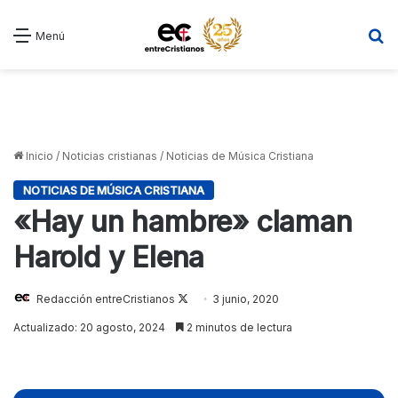
B
Menú
Inicio
/
Noticias cristianas
/
Noticias de Música Cristiana
NOTICIAS DE MÚSICA CRISTIANA
«Hay un hambre» claman
Harold y Elena
Redacción entreCristianos
Follow
3 junio, 2020
on
Actualizado: 20 agosto, 2024
2 minutos de lectura
X