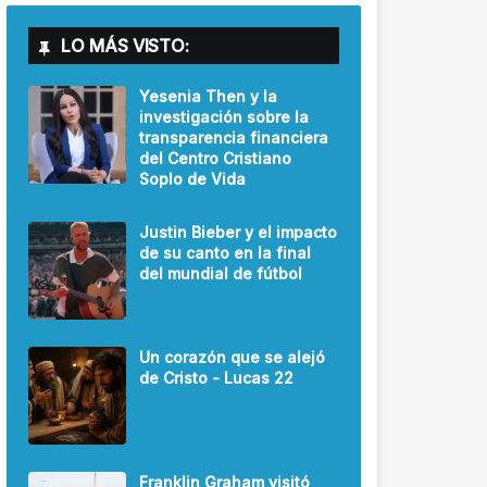
LO MÁS VISTO:
Yesenia Then y la
investigación sobre la
transparencia financiera
del Centro Cristiano
Soplo de Vida
Justin Bieber y el impacto
de su canto en la final
del mundial de fútbol
Un corazón que se alejó
de Cristo - Lucas 22
Franklin Graham visitó