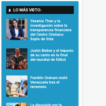
LO MÁS VISTO:
Yesenia Then y la
investigación sobre la
transparencia financiera
del Centro Cristiano
Soplo de Vida
Justin Bieber y el impacto
de su canto en la final
del mundial de fútbol
Franklin Graham visitó
Venezuela tras el
terremoto
La discusión por la