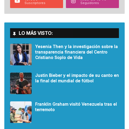
Suscriptores
Seguidores
LO MÁS VISTO:
Yesenia Then y la investigación sobre la
transparencia financiera del Centro
Cristiano Soplo de Vida
Justin Bieber y el impacto de su canto en
la final del mundial de fútbol
Franklin Graham visitó Venezuela tras el
terremoto