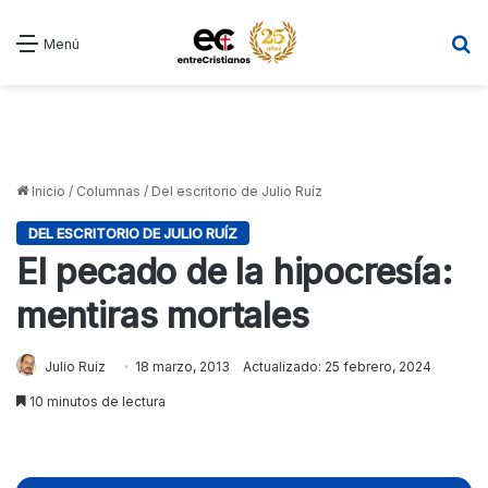
B
Menú
Inicio
/
Columnas
/
Del escritorio de Julio Ruíz
DEL ESCRITORIO DE JULIO RUÍZ
El pecado de la hipocresía:
mentiras mortales
Julio Ruiz
18 marzo, 2013
Actualizado: 25 febrero, 2024
10 minutos de lectura