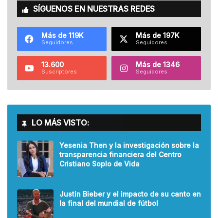
SÍGUENOS EN NUESTRAS REDES
Más de 119K
Más de 197K
Seguidores
Seguidores
13.600
Más de 1346
Suscriptores
Seguidores
LO MÁS VISTO:
Yesenia Then y la investigación sobre la
transparencia financiera del Centro
Cristiano Soplo de Vida
Justin Bieber y el impacto de su canto en
la final del mundial de fútbol