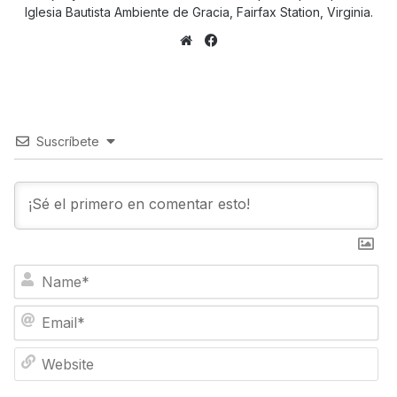
Iglesia Bautista Ambiente de Gracia, Fairfax Station, Virginia.
Sitio
Facebook
web
Suscríbete
N
a
m
E
e
m
*
a
W
i
e
l
b
*