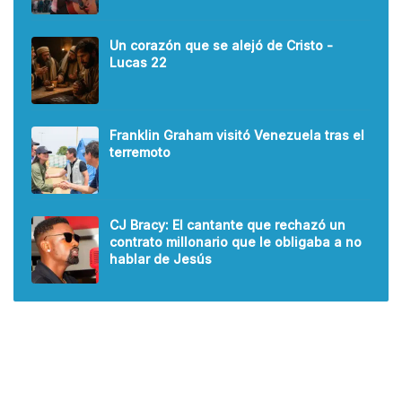
Un corazón que se alejó de Cristo -
Lucas 22
Franklin Graham visitó Venezuela tras el
terremoto
CJ Bracy: El cantante que rechazó un
contrato millonario que le obligaba a no
hablar de Jesús