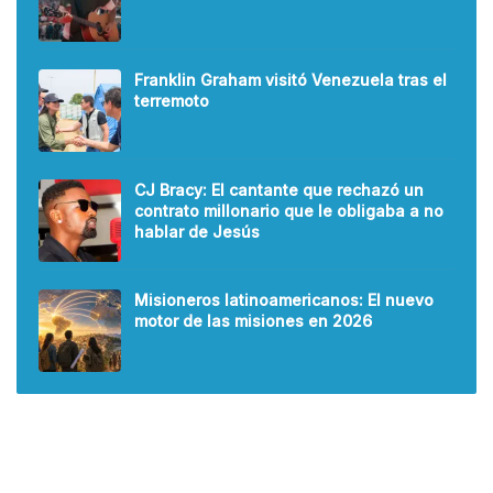
Franklin Graham visitó Venezuela tras el
terremoto
CJ Bracy: El cantante que rechazó un
contrato millonario que le obligaba a no
hablar de Jesús
Misioneros latinoamericanos: El nuevo
motor de las misiones en 2026