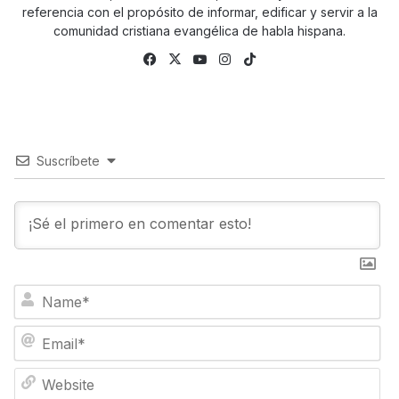
referencia con el propósito de informar, edificar y servir a la
comunidad cristiana evangélica de habla hispana.
Fa
X
Yo
Ins
Tik
ce
uTu
tag
To
bo
be
ra
k
ok
m
Suscríbete
N
a
m
E
e
m
*
a
W
i
e
l