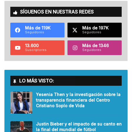
SÍGUENOS EN NUESTRAS REDES
Más de 119K
Más de 197K
Seguidores
Seguidores
13.600
Más de 1346
Suscriptores
Seguidores
LO MÁS VISTO:
Yesenia Then y la investigación sobre la
transparencia financiera del Centro
Cristiano Soplo de Vida
Justin Bieber y el impacto de su canto en
la final del mundial de fútbol