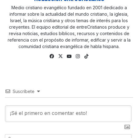
Medio cristiano evangélico fundado en 2001 dedicado a
informar sobre la actualidad del mundo cristiano, la iglesia,
Israel, la música cristiana y otros temas de interés para los
creyentes. El equipo editorial de entreCristianos produce y
revisa noticias, estudios bíblicos, recursos y contenidos de
referencia con el propósito de informar, edificar y servir a la
comunidad cristiana evangélica de habla hispana.
Fa
X
Yo
Ins
Tik
ce
uTu
tag
To
bo
be
ra
k
ok
m
Suscríbete
N