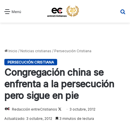
B
Menú
Inicio
/
Noticias cristianas
/
Persecución Cristiana
PERSECUCIÓN CRISTIANA
Congregación china se
enfrenta a la persecución
pero sigue en pie
Redacción entreCristianos
Follow
3 octubre, 2012
on
Actualizado: 3 octubre, 2012
3 minutos de lectura
X