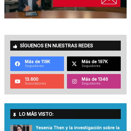
SÍGUENOS EN NUESTRAS REDES
Más de 119K
Más de 197K
Seguidores
Seguidores
13.600
Más de 1346
Suscriptores
Seguidores
LO MÁS VISTO:
Yesenia Then y la investigación sobre la