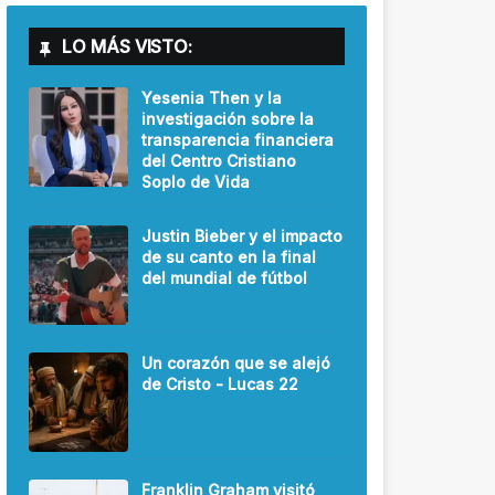
LO MÁS VISTO:
Yesenia Then y la
investigación sobre la
transparencia financiera
del Centro Cristiano
Soplo de Vida
Justin Bieber y el impacto
de su canto en la final
del mundial de fútbol
Un corazón que se alejó
de Cristo - Lucas 22
Franklin Graham visitó