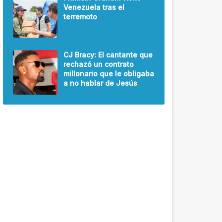
Venezuela tras el
terremoto
CJ Bracy: El cantante que
rechazó un contrato
millonario que le obligaba
a no hablar de Jesús