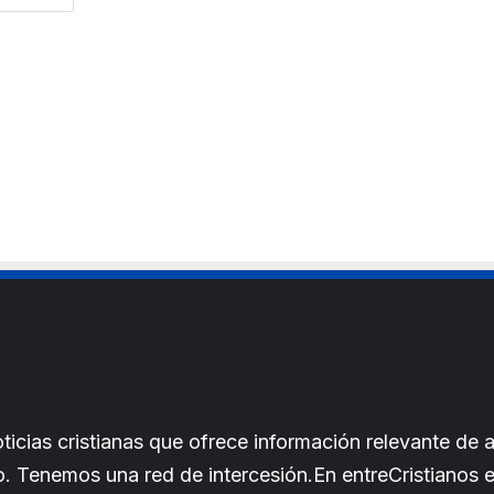
e
l
b
*
s
i
t
e
cias cristianas que ofrece información relevante de a
iano. Tenemos una red de intercesión.En entreCristianos