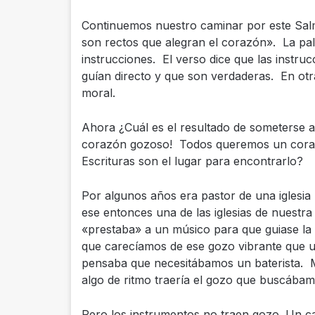
Continuemos nuestro caminar por este Sal
son rectos que alegran el corazón». La pal
instrucciones. El verso dice que las instru
guían directo y que son verdaderas. En otr
moral.
Ahora ¿Cuál es el resultado de someterse a
corazón gozoso! Todos queremos un coraz
Escrituras son el lugar para encontrarlo?
Por algunos años era pastor de una iglesia
ese entonces una de las iglesias de nuestr
«prestaba» a un músico para que guiase l
que carecíamos de ese gozo vibrante que 
pensaba que necesitábamos un baterista. M
algo de ritmo traería el gozo que buscábam
Pero los instrumentos no traen gozo. Un ca