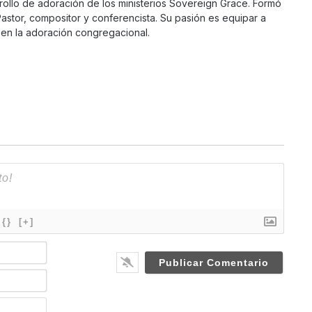
rollo de adoración de los ministerios Sovereign Grace. Formó
Pastor, compositor y conferencista. Su pasión es equipar a
en la adoración congregacional.
{}
[+]
N
a
m
E
e
m
*
a
W
i