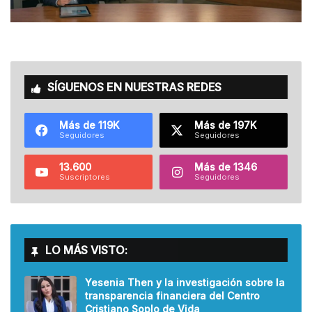
SÍGUENOS EN NUESTRAS REDES
Más de 119K
Más de 197K
Seguidores
Seguidores
13.600
Más de 1346
Suscriptores
Seguidores
LO MÁS VISTO:
Yesenia Then y la investigación sobre la
transparencia financiera del Centro
Cristiano Soplo de Vida