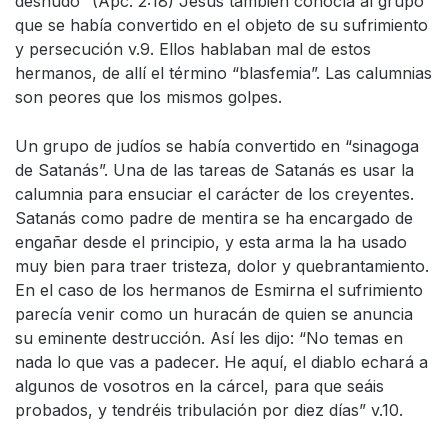
desnudo” (Apc. 2:18) Jesús también conocía al grupo
que se había convertido en el objeto de su sufrimiento
y persecución v.9. Ellos hablaban mal de estos
hermanos, de allí el término “blasfemia”. Las calumnias
son peores que los mismos golpes.
Un grupo de judíos se había convertido en “sinagoga
de Satanás”. Una de las tareas de Satanás es usar la
calumnia para ensuciar el carácter de los creyentes.
Satanás como padre de mentira se ha encargado de
engañar desde el principio, y esta arma la ha usado
muy bien para traer tristeza, dolor y quebrantamiento.
En el caso de los hermanos de Esmirna el sufrimiento
parecía venir como un huracán de quien se anuncia
su eminente destrucción. Así les dijo: “No temas en
nada lo que vas a padecer. He aquí, el diablo echará a
algunos de vosotros en la cárcel, para que seáis
probados, y tendréis tribulación por diez días” v.10.