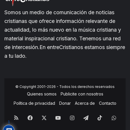
Somos un medio de comunicación de noticias
cristianas que ofrece información relevante de
actualidad, lo más nuevo en la música cristiana y
material inspiracional cristiano. Tenemos una red
de intercesión.En entreCristianos estamos siempre
a tu lado.
© Copyright 2001-2026 - Todos los derechos reservados
Quienes somos
Publicite con nosotros
Política de privacidad
Donar
Acerca de
Contacto
RSS
Facebook
X
YouTube
Instagram
Telegram
TikTok
What
1