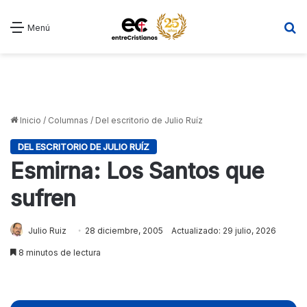
B
Menú
Inicio
/
Columnas
/
Del escritorio de Julio Ruíz
DEL ESCRITORIO DE JULIO RUÍZ
Esmirna: Los Santos que
sufren
Julio Ruiz
28 diciembre, 2005
Actualizado: 29 julio, 2026
8 minutos de lectura