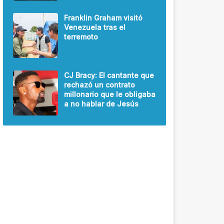
Franklin Graham visitó
Venezuela tras el
terremoto
CJ Bracy: El cantante que
rechazó un contrato
millonario que le obligaba
a no hablar de Jesús