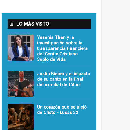
LO MÁS VISTO:
Yesenia Then y la
investigación sobre la
transparencia financiera
del Centro Cristiano
Soplo de Vida
Justin Bieber y el impacto
de su canto en la final
del mundial de fútbol
Un corazón que se alejó
de Cristo - Lucas 22